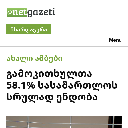
Skip
Netgazeti
to
content
მხარდაჭერა
Menu
POSTED
ᲐᲮᲐᲚᲘ ᲐᲛᲑᲔᲑᲘ
IN
გამოკითხულთა
58.1% სასამართლოს
სრულად ენდობა