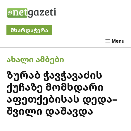
Skip
Netgazeti
to
content
მხარდაჭერა
Menu
POSTED
ᲐᲮᲐᲚᲘ ᲐᲛᲑᲔᲑᲘ
IN
ზურაბ ჭავჭავაძის
ქუჩაზე მომხდარი
აფეთქებისას დედა–
შვილი დაშავდა