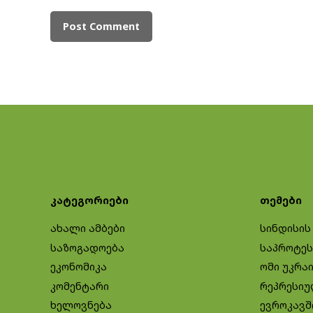
კატეგორიები
თემები
ახალი ამბები
სინდისის
საზოგადოება
საპროტეს
ეკონომიკა
ომი უკრა
კომენტარი
რეპრესიუ
ხელოვნება
ევროკავშ