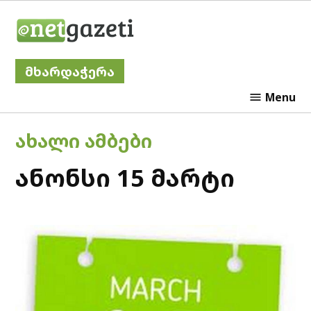
Skip
Netgazeti
to
content
მხარდაჭერა
Menu
POSTED
ᲐᲮᲐᲚᲘ ᲐᲛᲑᲔᲑᲘ
IN
ანონსი 15 მარტი