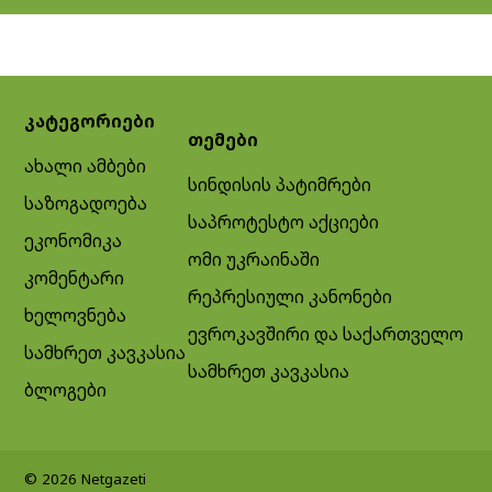
კატეგორიები
თემები
ახალი ამბები
სინდისის პატიმრები
საზოგადოება
საპროტესტო აქციები
ეკონომიკა
ომი უკრაინაში
კომენტარი
რეპრესიული კანონები
ხელოვნება
ევროკავშირი და საქართველო
სამხრეთ კავკასია
სამხრეთ კავკასია
ბლოგები
© 2026 Netgazeti