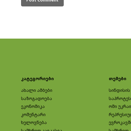
კატეგორიები
თემები
ახალი ამბები
სინდისის
საზოგადოება
საპროტეს
ეკონომიკა
ომი უკრა
კომენტარი
რეპრესიუ
ხელოვნება
ევროკავშ
სამხრეთ კავკასია
სამხრეთ 