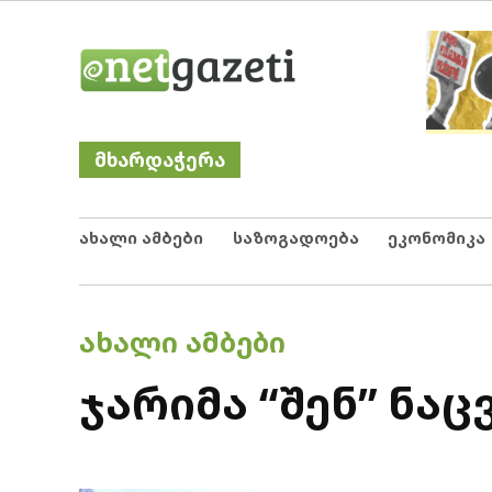
Skip
Netgazeti
ნეტგაზეთი
to
content
მხარდაჭერა
ახალი ამბები
საზოგადოება
ეკონომიკა
POSTED
ᲐᲮᲐᲚᲘ ᲐᲛᲑᲔᲑᲘ
IN
ჯარიმა “შენ” ნა