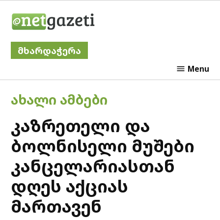
Skip
Netgazeti
to
content
მხარდაჭერა
Menu
POSTED
ᲐᲮᲐᲚᲘ ᲐᲛᲑᲔᲑᲘ
IN
კაზრეთელი და
ბოლნისელი მუშები
კანცელარიასთან
დღეს აქციას
მართავენ