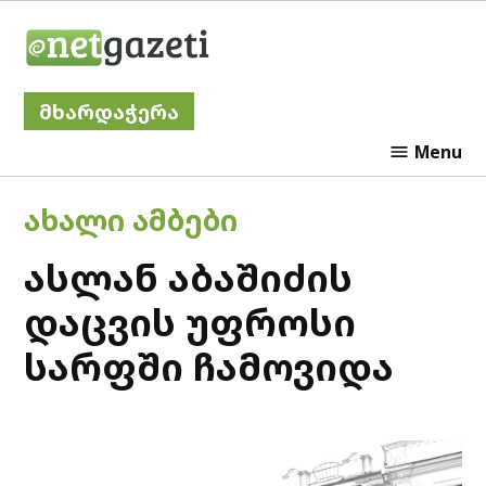
Skip
Netgazeti
to
content
მხარდაჭერა
Menu
POSTED
ᲐᲮᲐᲚᲘ ᲐᲛᲑᲔᲑᲘ
IN
ასლან აბაშიძის
დაცვის უფროსი
სარფში ჩამოვიდა