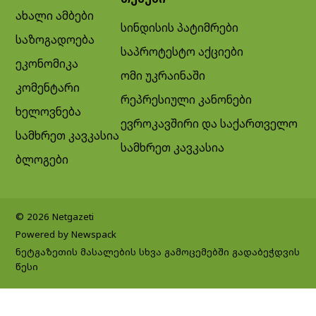
ახალი ამბები
სინდისის პატიმრები
საზოგადოება
საპროტესტო აქციები
ეკონომიკა
ომი უკრაინაში
კომენტარი
რეპრესიული კანონები
ხელოვნება
ევროკავშირი და საქართველო
სამხრეთ კავკასია
სამხრეთ კავკასია
ბლოგები
© 2026 Netgazeti
Powered by Newspack
ნეტგაზეთის მასალების სხვა გამოცემებში გადაბეჭდვის
წესი
Exit mobile version