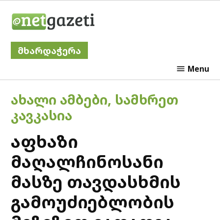
Skip
Netgazeti
to
content
მხარდაჭერა
Menu
POSTED
ᲐᲮᲐᲚᲘ ᲐᲛᲑᲔᲑᲘ
,
ᲡᲐᲛᲮᲠᲔᲗ
IN
ᲙᲐᲕᲙᲐᲡᲘᲐ
აფხაზი
მაღალჩინოსანი
მასზე თავდასხმის
გამოუძიებლობის