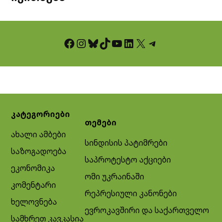
Facebook
Instagram
Bluesky
TikTok
YouTube
LinkedIn
X
Telegram
კატეგორიები
თემები
ახალი ამბები
სინდისის პატიმრები
საზოგადოება
საპროტესტო აქციები
ეკონომიკა
ომი უკრაინაში
კომენტარი
რეპრესიული კანონები
ხელოვნება
ევროკავშირი და საქართველო
სამხრეთ კავკასია