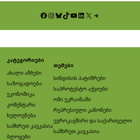
Facebook
Instagram
Bluesky
TikTok
YouTube
LinkedIn
X
Telegram
კატეგორიები
თემები
ახალი ამბები
სინდისის პატიმრები
საზოგადოება
საპროტესტო აქციები
ეკონომიკა
ომი უკრაინაში
კომენტარი
რეპრესიული კანონები
ხელოვნება
ევროკავშირი და საქართველო
სამხრეთ კავკასია
სამხრეთ კავკასია
ბლოგები