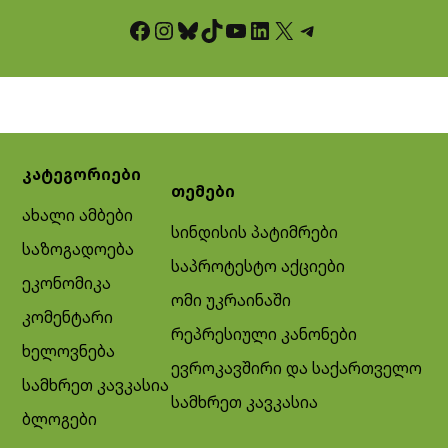
Facebook
Instagram
Bluesky
TikTok
YouTube
LinkedIn
X
Telegram
კატეგორიები
თემები
ახალი ამბები
სინდისის პატიმრები
საზოგადოება
საპროტესტო აქციები
ეკონომიკა
ომი უკრაინაში
კომენტარი
რეპრესიული კანონები
ხელოვნება
ევროკავშირი და საქართველო
სამხრეთ კავკასია
სამხრეთ კავკასია
ბლოგები