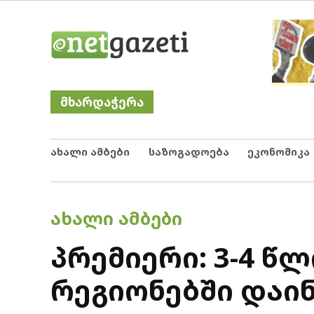
Skip
Netgazeti
ნეტგაზეთი
to
content
მხარდაჭერა
ახალი ამბები
საზოგადოება
ეკონომიკა
POSTED
ᲐᲮᲐᲚᲘ ᲐᲛᲑᲔᲑᲘ
IN
პრემიერი: 3-4 წ
რეგიონებში დაინ