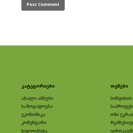
კატეგორიები
თემები
ახალი ამბები
სინდისის
საზოგადოება
საპროტეს
ეკონომიკა
ომი უკრა
კომენტარი
რეპრესიუ
ხელოვნება
ევროკავშ