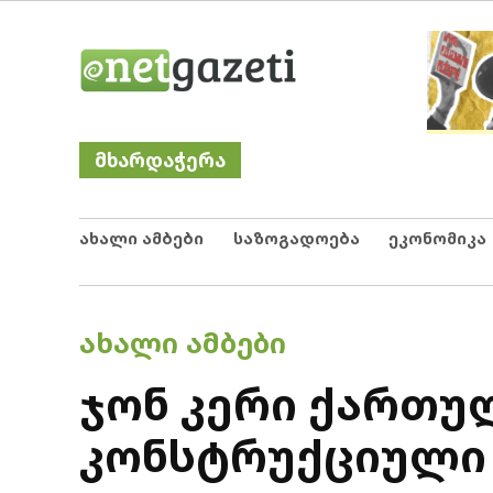
Skip
Netgazeti
ნეტგაზეთი
to
content
მხარდაჭერა
ახალი ამბები
საზოგადოება
ეკონომიკა
POSTED
ᲐᲮᲐᲚᲘ ᲐᲛᲑᲔᲑᲘ
IN
ჯონ კერი ქართუ
კონსტრუქციული