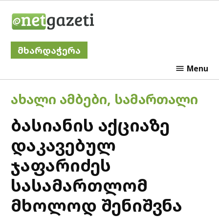
Skip
Netgazeti
to
content
მხარდაჭერა
Menu
POSTED
ᲐᲮᲐᲚᲘ ᲐᲛᲑᲔᲑᲘ
,
ᲡᲐᲛᲐᲠᲗᲐᲚᲘ
IN
ბასიანის აქციაზე
დაკავებულ
ჯაფარიძეს
სასამართლომ
მხოლოდ შენიშვნა