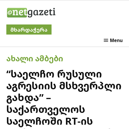
Skip
Netgazeti
to
content
მხარდაჭერა
Menu
POSTED
ᲐᲮᲐᲚᲘ ᲐᲛᲑᲔᲑᲘ
IN
“საელჩო რუსული
აგრესიის მსხვერპლი
გახდა” –
საქართველოს
საელჩოში RT-ის