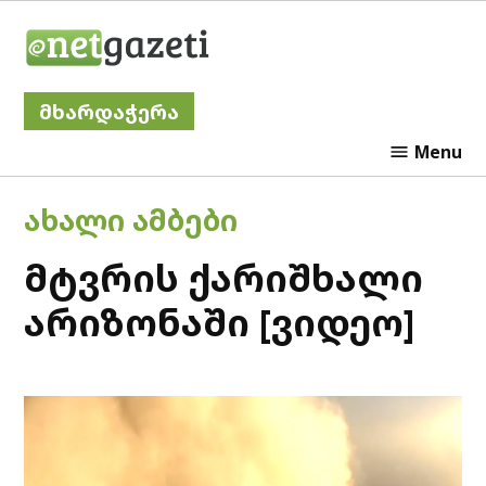
Skip
Netgazeti
to
content
მხარდაჭერა
Menu
POSTED
ᲐᲮᲐᲚᲘ ᲐᲛᲑᲔᲑᲘ
IN
მტვრის ქარიშხალი
არიზონაში [ვიდეო]