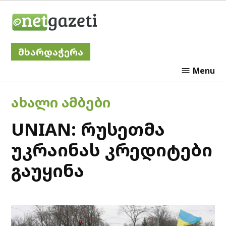
Skip
Netgazeti
to
content
მხარდაჭერა
Menu
POSTED
ᲐᲮᲐᲚᲘ ᲐᲛᲑᲔᲑᲘ
IN
UNIAN: რუსეთმა
უკრაინას კრედიტები
გაუყინა