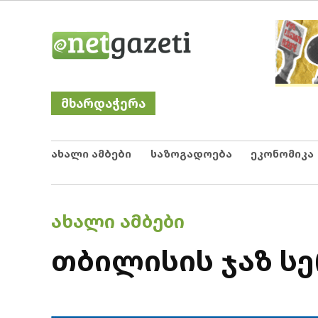
Skip
Netgazeti
ნეტგაზეთი
to
content
მხარდაჭერა
ახალი ამბები
საზოგადოება
ეკონომიკა
POSTED
ᲐᲮᲐᲚᲘ ᲐᲛᲑᲔᲑᲘ
IN
თბილისის ჯაზ სერ