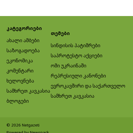
კატეგორიები
თემები
ახალი ამბები
სინდისის პატიმრები
საზოგადოება
საპროტესტო აქციები
ეკონომიკა
ომი უკრაინაში
კომენტარი
რეპრესიული კანონები
ხელოვნება
ევროკავშირი და საქართველო
სამხრეთ კავკასია
სამხრეთ კავკასია
ბლოგები
© 2026 Netgazeti
Powered by Newspack