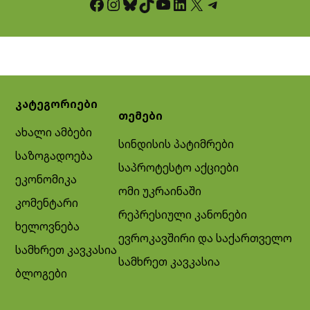
Facebook
Instagram
Bluesky
TikTok
YouTube
LinkedIn
X
Telegram
კატეგორიები
თემები
ახალი ამბები
სინდისის პატიმრები
საზოგადოება
საპროტესტო აქციები
ეკონომიკა
ომი უკრაინაში
კომენტარი
რეპრესიული კანონები
ხელოვნება
ევროკავშირი და საქართველო
სამხრეთ კავკასია
სამხრეთ კავკასია
ბლოგები