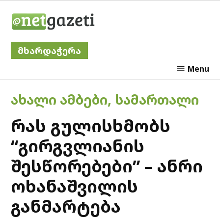
Skip
Netgazeti
to
content
მხარდაჭერა
Menu
POSTED
ᲐᲮᲐᲚᲘ ᲐᲛᲑᲔᲑᲘ
,
ᲡᲐᲛᲐᲠᲗᲐᲚᲘ
IN
რას გულისხმობს
“გირგვლიანის
შესწორებები” – ანრი
ოხანაშვილის
განმარტება