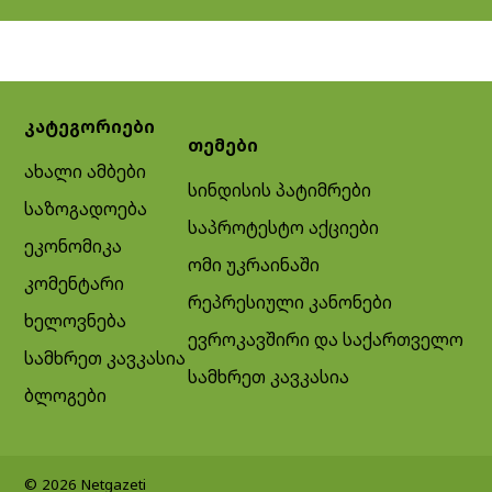
კატეგორიები
თემები
ახალი ამბები
სინდისის პატიმრები
საზოგადოება
საპროტესტო აქციები
ეკონომიკა
ომი უკრაინაში
კომენტარი
რეპრესიული კანონები
ხელოვნება
ევროკავშირი და საქართველო
სამხრეთ კავკასია
სამხრეთ კავკასია
ბლოგები
© 2026 Netgazeti