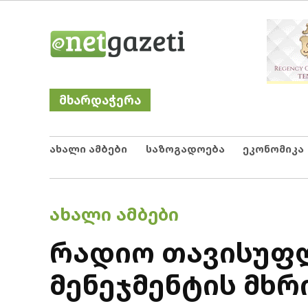
Skip
Netgazeti
ნეტგაზეთი
to
content
მხარდაჭერა
ახალი ამბები
საზოგადოება
ეკონომიკა
POSTED
ᲐᲮᲐᲚᲘ ᲐᲛᲑᲔᲑᲘ
IN
რადიო თავისუფლ
მენეჯმენტის მხ