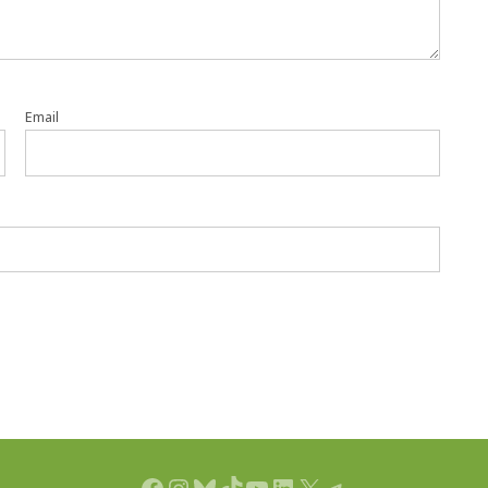
Email
Facebook
Instagram
Bluesky
TikTok
YouTube
LinkedIn
X
Telegram