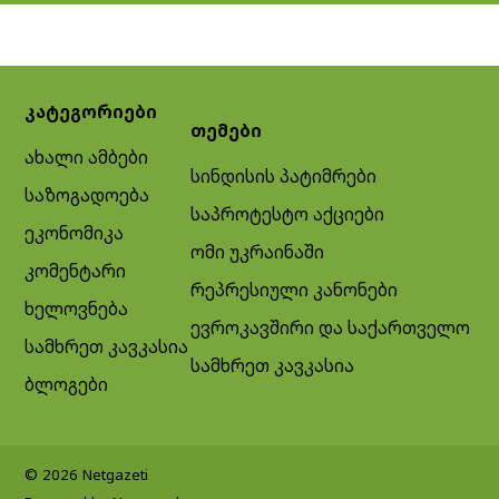
კატეგორიები
თემები
ახალი ამბები
სინდისის პატიმრები
საზოგადოება
საპროტესტო აქციები
ეკონომიკა
ომი უკრაინაში
კომენტარი
რეპრესიული კანონები
ხელოვნება
ევროკავშირი და საქართველო
სამხრეთ კავკასია
სამხრეთ კავკასია
ბლოგები
© 2026 Netgazeti