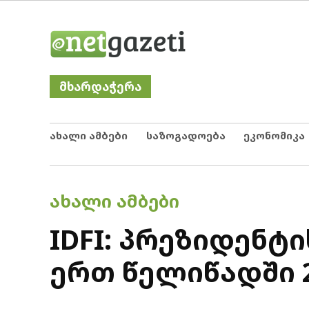
Skip
Netgazeti
ნეტგაზეთი
to
content
მხარდაჭერა
ახალი ამბები
საზოგადოება
ეკონომიკა
POSTED
ᲐᲮᲐᲚᲘ ᲐᲛᲑᲔᲑᲘ
IN
IDFI: პრეზიდენტ
ერთ წელიწადში 