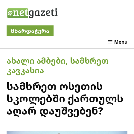
Skip
Netgazeti
to
content
მხარდაჭერა
Menu
POSTED
ᲐᲮᲐᲚᲘ ᲐᲛᲑᲔᲑᲘ
,
ᲡᲐᲛᲮᲠᲔᲗ
IN
ᲙᲐᲕᲙᲐᲡᲘᲐ
სამხრეთ ოსეთის
სკოლებში ქართულს
აღარ დაუშვებენ?