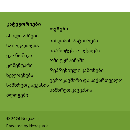
კატეგორიები
თემები
ახალი ამბები
სინდისის პატიმრები
საზოგადოება
საპროტესტო აქციები
ეკონომიკა
ომი უკრაინაში
კომენტარი
რეპრესიული კანონები
ხელოვნება
ევროკავშირი და საქართველო
სამხრეთ კავკასია
სამხრეთ კავკასია
ბლოგები
© 2026 Netgazeti
Powered by Newspack