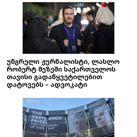
უნგრელი ჟურნალისტი, ლასლო
რობერტ მეზეში საქართველოს
თავისი გადაწყვეტილებით
დატოვებს – ადვოკატი