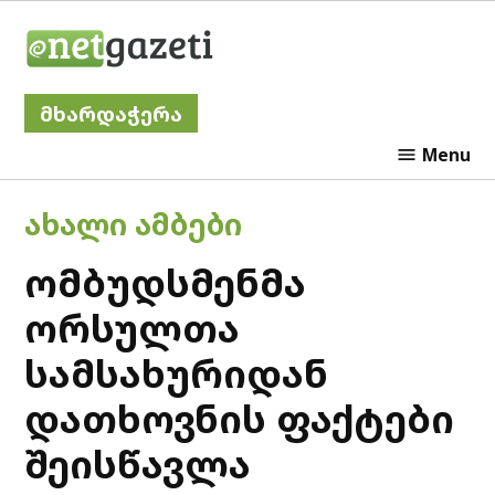
Skip
Netgazeti
to
content
მხარდაჭერა
Menu
POSTED
ᲐᲮᲐᲚᲘ ᲐᲛᲑᲔᲑᲘ
IN
ომბუდსმენმა
ორსულთა
სამსახურიდან
დათხოვნის ფაქტები
შეისწავლა