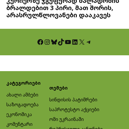
კურიერზე ჯგუფურად ძალადობის
ბრალდებით 3 პირი, მათ შორის,
არასრულწლოვანები დააკავეს
Facebook
Instagram
Bluesky
TikTok
YouTube
LinkedIn
X
Telegram
კატეგორიები
თემები
ახალი ამბები
სინდისის პატიმრები
საზოგადოება
საპროტესტო აქციები
ეკონომიკა
ომი უკრაინაში
კომენტარი
რეპრესიული კანონები