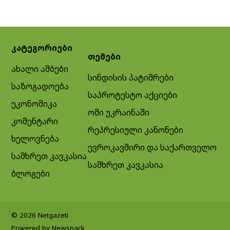
კატეგორიები
თემები
ახალი ამბები
სინდისის პატიმრები
საზოგადოება
საპროტესტო აქციები
ეკონომიკა
ომი უკრაინაში
კომენტარი
რეპრესიული კანონები
ხელოვნება
ევროკავშირი და საქართველო
სამხრეთ კავკასია
სამხრეთ კავკასია
ბლოგები
© 2026 Netgazeti
Powered by Newspack