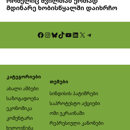
რომელიც შვილთან ერთად
მდინარე ხობისწყალში დაიხრჩო
Facebook
Instagram
Bluesky
TikTok
YouTube
LinkedIn
X
Telegram
კატეგორიები
თემები
ახალი ამბები
სინდისის პატიმრები
საზოგადოება
საპროტესტო აქციები
ეკონომიკა
ომი უკრაინაში
კომენტარი
რეპრესიული კანონები
ხელოვნება