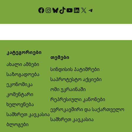
Facebook
Instagram
Bluesky
TikTok
YouTube
LinkedIn
X
Telegram
კატეგორიები
თემები
ახალი ამბები
სინდისის პატიმრები
საზოგადოება
საპროტესტო აქციები
ეკონომიკა
ომი უკრაინაში
კომენტარი
რეპრესიული კანონები
ხელოვნება
ევროკავშირი და საქართველო
სამხრეთ კავკასია
სამხრეთ კავკასია
ბლოგები