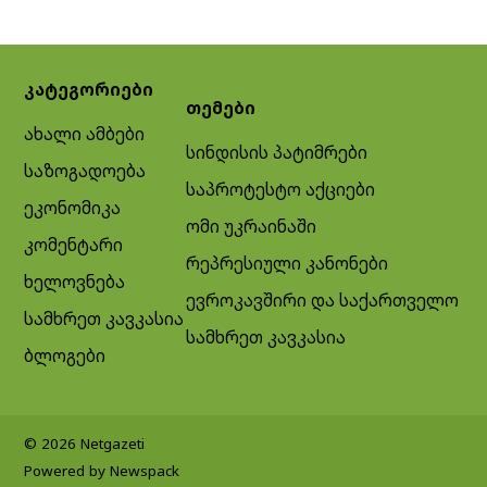
კატეგორიები
თემები
ახალი ამბები
სინდისის პატიმრები
საზოგადოება
საპროტესტო აქციები
ეკონომიკა
ომი უკრაინაში
კომენტარი
რეპრესიული კანონები
ხელოვნება
ევროკავშირი და საქართველო
სამხრეთ კავკასია
სამხრეთ კავკასია
ბლოგები
© 2026 Netgazeti
Powered by Newspack