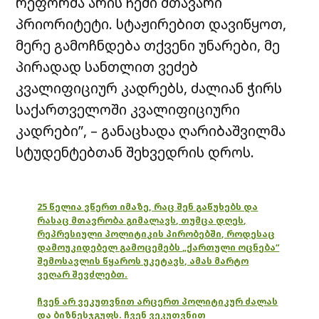
რეფორმა არის ჩემი მთავარი
პრიორიტეტი. სტაჟირებით დავიწყოთ,
მერე გამოჩნდება თქვენი უნარები, მე
პირადად სანთლით ვეძებ
კვალიფიციურ კადრებს, ძალიან ჭირს
საქართველოში კვალიფიციური
კადრები”, – განაცხადა ღარიბაშვილმა
სტუდენტებთან შეხვედრის დროს.
25 წელია ვწერთ იმაზე, რაც შენ გაწუხებს და
რასაც მთავრობა გიმალავს, თუმცა დღეს,
რეპრესიული პოლიტიკის პირობებში, როდესაც
დამოუკიდებელ გამოცემებს „ქართული ოცნება“
შემოსავლის წყაროს უკეტავს, ამას მარტო
ვეღარ შევძლებთ.
ჩვენ არ ვეკუთვნით არცერთ პოლიტიკურ ძალას
და ბიზნესჯგუფს. ჩვენ ვეკუთვნით