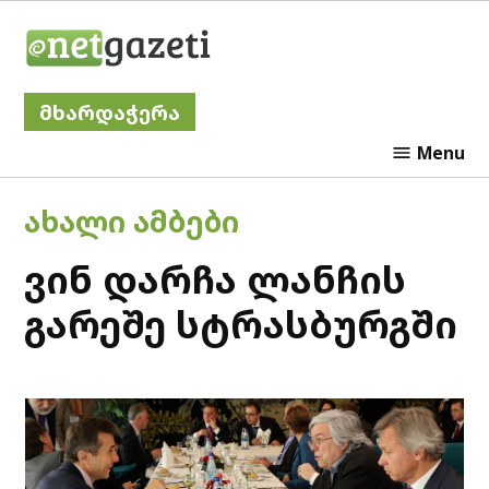
Skip
Netgazeti
to
content
მხარდაჭერა
Menu
POSTED
ᲐᲮᲐᲚᲘ ᲐᲛᲑᲔᲑᲘ
IN
ვინ დარჩა ლანჩის
გარეშე სტრასბურგში