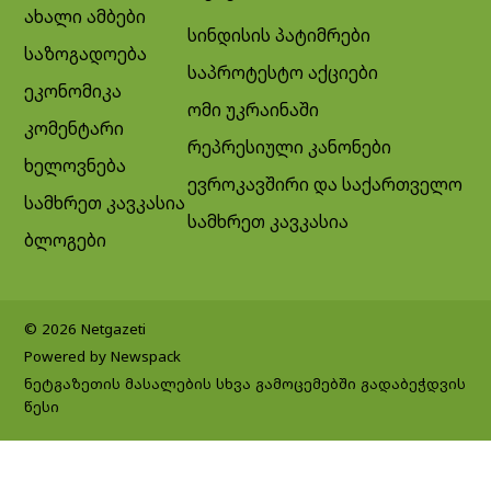
ახალი ამბები
სინდისის პატიმრები
საზოგადოება
საპროტესტო აქციები
ეკონომიკა
ომი უკრაინაში
კომენტარი
რეპრესიული კანონები
ხელოვნება
ევროკავშირი და საქართველო
სამხრეთ კავკასია
სამხრეთ კავკასია
ბლოგები
© 2026 Netgazeti
Powered by Newspack
ნეტგაზეთის მასალების სხვა გამოცემებში გადაბეჭდვის
წესი
Exit mobile version