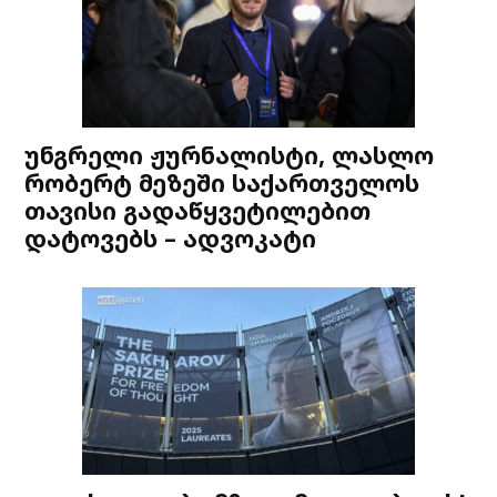
უნგრელი ჟურნალისტი, ლასლო
რობერტ მეზეში საქართველოს
თავისი გადაწყვეტილებით
დატოვებს – ადვოკატი