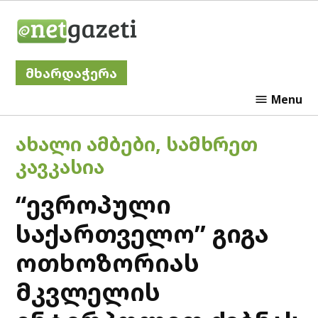
Skip
Netgazeti
to
content
მხარდაჭერა
Menu
POSTED
ᲐᲮᲐᲚᲘ ᲐᲛᲑᲔᲑᲘ
,
ᲡᲐᲛᲮᲠᲔᲗ
IN
ᲙᲐᲕᲙᲐᲡᲘᲐ
“ევროპული
საქართველო’’ გიგა
ოთხოზორიას
მკვლელის