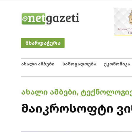
Skip
Netgazeti
ნეტგაზეთი
to
content
მხარდაჭერა
ახალი ამბები
საზოგადოება
ეკონომიკა
POSTED
ᲐᲮᲐᲚᲘ ᲐᲛᲑᲔᲑᲘ
,
ᲢᲔᲥᲜᲝᲚᲝᲒᲘ
IN
მაიკროსოფტი ვი