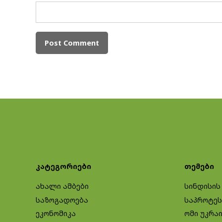
კატეგორიები
თემები
ახალი ამბები
სინდისის
საზოგადოება
საპროტეს
ეკონომიკა
ომი უკრა