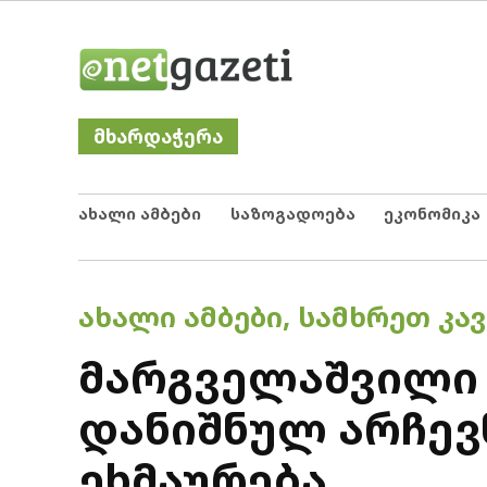
Skip
Netgazeti
ნეტგაზეთი
to
content
მხარდაჭერა
ახალი ამბები
საზოგადოება
ეკონომიკა
POSTED
ᲐᲮᲐᲚᲘ ᲐᲛᲑᲔᲑᲘ
,
ᲡᲐᲛᲮᲠᲔᲗ ᲙᲐᲕ
IN
მარგველაშვილი 
დანიშნულ არჩევ
ეხმაურება