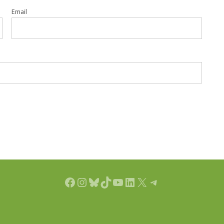
Email
Facebook
Instagram
Bluesky
TikTok
YouTube
LinkedIn
X
Telegram