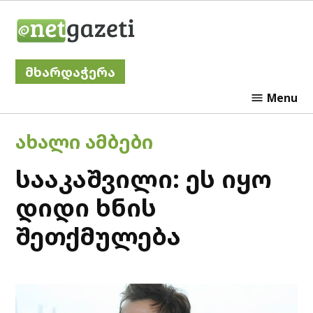
Skip
Netgazeti
to
content
მხარდაჭერა
Menu
POSTED
ᲐᲮᲐᲚᲘ ᲐᲛᲑᲔᲑᲘ
IN
სააკაშვილი: ეს იყო
დიდი ხნის
შეთქმულება