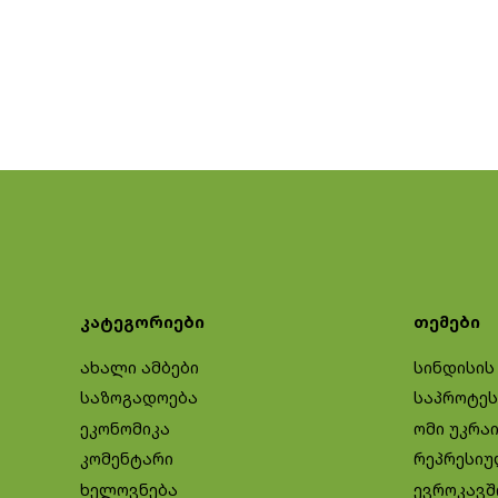
კატეგორიები
თემები
ახალი ამბები
სინდისის
საზოგადოება
საპროტეს
ეკონომიკა
ომი უკრა
კომენტარი
რეპრესიუ
ხელოვნება
ევროკავშ