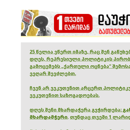
25 წელია ვწერთ იმაზე, რაც შენ გაწუხ
დღეს, რეპრესიული პოლიტიკის პირობ
გამოცემებს „ქართული ოცნება“ შემოსა
ვეღარ შევძლებთ.
ჩვენ არ ვეკუთვნით არცერთ პოლიტიკუ
ვეკუთვნით საზოგადოებას.
დღეს შენი მხარდაჭერა გვჭირდება:
გა
მხარდამჭერი
,
თუნდაც თვეში 1 ლარი