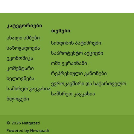
კატეგორიები
თემები
ახალი ამბები
სინდისის პატიმრები
საზოგადოება
საპროტესტო აქციები
ეკონომიკა
ომი უკრაინაში
კომენტარი
რეპრესიული კანონები
ხელოვნება
ევროკავშირი და საქართველო
სამხრეთ კავკასია
სამხრეთ კავკასია
ბლოგები
© 2026 Netgazeti
Powered by Newspack