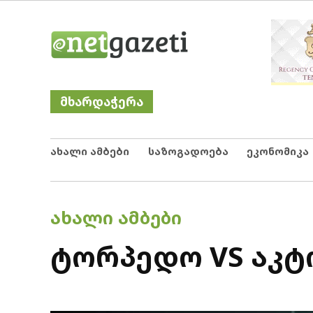
Skip
Netgazeti
ნეტგაზეთი
to
content
მხარდაჭერა
ახალი ამბები
საზოგადოება
ეკონომიკა
POSTED
ᲐᲮᲐᲚᲘ ᲐᲛᲑᲔᲑᲘ
IN
ტორპედო VS აკტო