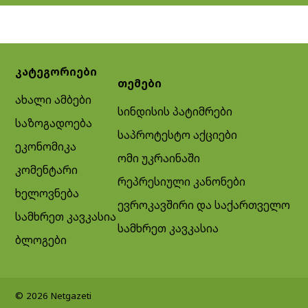
კატეგორიები
თემები
ახალი ამბები
სინდისის პატიმრები
საზოგადოება
საპროტესტო აქციები
ეკონომიკა
ომი უკრაინაში
კომენტარი
რეპრესიული კანონები
ხელოვნება
ევროკავშირი და საქართველო
სამხრეთ კავკასია
სამხრეთ კავკასია
ბლოგები
© 2026 Netgazeti