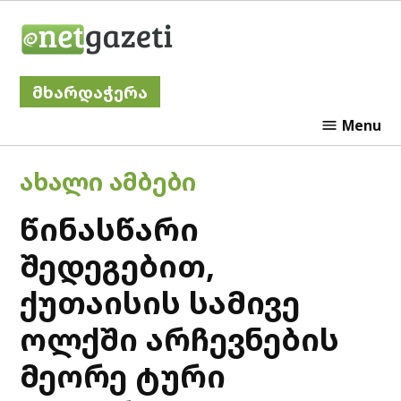
Skip
Netgazeti
to
content
მხარდაჭერა
Menu
POSTED
ᲐᲮᲐᲚᲘ ᲐᲛᲑᲔᲑᲘ
IN
წინასწარი
შედეგებით,
ქუთაისის სამივე
ოლქში არჩევნების
მეორე ტური