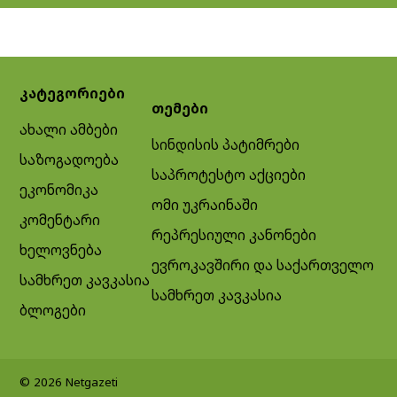
კატეგორიები
თემები
ახალი ამბები
სინდისის პატიმრები
საზოგადოება
საპროტესტო აქციები
ეკონომიკა
ომი უკრაინაში
კომენტარი
რეპრესიული კანონები
ხელოვნება
ევროკავშირი და საქართველო
სამხრეთ კავკასია
სამხრეთ კავკასია
ბლოგები
© 2026 Netgazeti