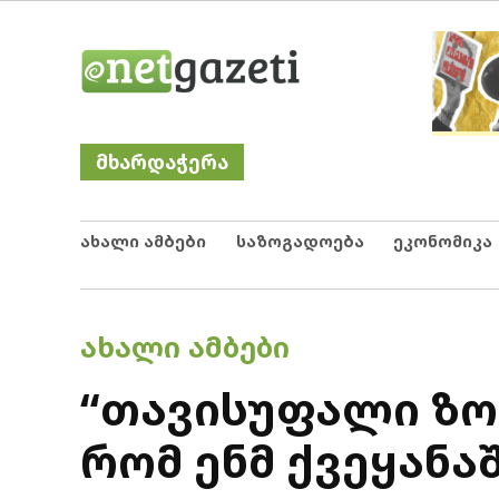
Skip
Netgazeti
ნეტგაზეთი
to
content
მხარდაჭერა
ახალი ამბები
საზოგადოება
ეკონომიკა
POSTED
ᲐᲮᲐᲚᲘ ᲐᲛᲑᲔᲑᲘ
IN
“თავისუფალი ზო
რომ ენმ ქვეყანა