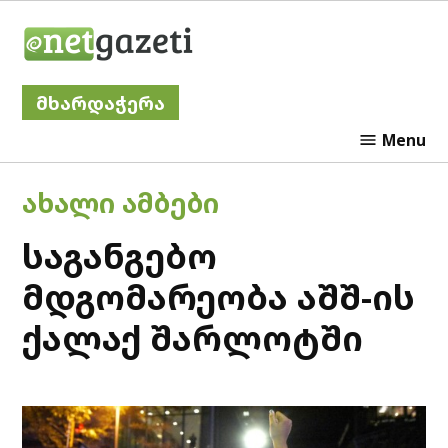
Skip
Netgazeti
to
content
მხარდაჭერა
Menu
POSTED
ᲐᲮᲐᲚᲘ ᲐᲛᲑᲔᲑᲘ
IN
საგანგებო
მდგომარეობა აშშ-ის
ქალაქ შარლოტში