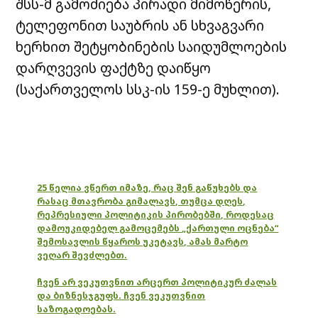
შსს-მ გამოძიება პირადი მიმოწერის,
ტელეფონით საუბრის ან სხვაგვარი
ხერხით შეტყობინების საიდუმლოების
დარღვევის ფაქტზე დაიწყო
(საქართველოს სსკ-ის 159-ე მუხლით).
25 წელია ვწერთ იმაზე, რაც შენ გაწუხებს და
რასაც მთავრობა გიმალავს, თუმცა დღეს,
რეპრესიული პოლიტიკის პირობებში, როდესაც
დამოუკიდებელ გამოცემებს „ქართული ოცნება“
შემოსავლის წყაროს უკეტავს, ამას მარტო
ვეღარ შევძლებთ.
ჩვენ არ ვეკუთვნით არცერთ პოლიტიკურ ძალას
და ბიზნესჯგუფს. ჩვენ ვეკუთვნით
საზოგადოებას.