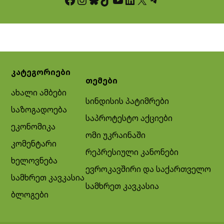
კატეგორიები
თემები
ახალი ამბები
სინდისის პატიმრები
საზოგადოება
საპროტესტო აქციები
ეკონომიკა
ომი უკრაინაში
კომენტარი
რეპრესიული კანონები
ხელოვნება
ევროკავშირი და საქართველო
სამხრეთ კავკასია
სამხრეთ კავკასია
ბლოგები