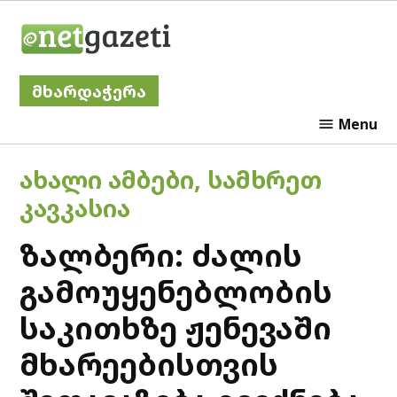
Skip
Netgazeti
to
content
მხარდაჭერა
Menu
POSTED
ᲐᲮᲐᲚᲘ ᲐᲛᲑᲔᲑᲘ
,
ᲡᲐᲛᲮᲠᲔᲗ
IN
ᲙᲐᲕᲙᲐᲡᲘᲐ
ზალბერი: ძალის
გამოუყენებლობის
საკითხზე ჟენევაში
მხარეებისთვის