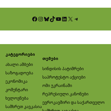
Facebook
Instagram
Bluesky
TikTok
YouTube
LinkedIn
X
Telegram
კატეგორიები
თემები
ახალი ამბები
სინდისის პატიმრები
საზოგადოება
საპროტესტო აქციები
ეკონომიკა
ომი უკრაინაში
კომენტარი
რეპრესიული კანონები
ხელოვნება
ევროკავშირი და საქართველო
სამხრეთ კავკასია
სამხრეთ კავკასია